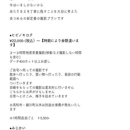
今はいましかないから
あたりまえを丁寧に残すことを大切に考えた
あつめるの新定番の撮影プランです
​●ヒビノキロク
¥22,000-(税込）〜【時期により金額違いま
す】
２〜３時間程度密着撮影(移動など撮影しない時間
も含む）
データ400カット以上お渡し
ご自宅へ伺っての撮影です
散歩へ行ったり、買い物へ行ったり、普段の行動
範囲へ
ついていきます
目線をもらっての撮影は基本的に行いません
こちらからお声がけもしません
日常へとけこみ、様子を収めていきます
​※高松市・綾川町以外は別途出張費が発生いたし
ます
※1時間追加ごと ＋5,500-
●みじかい