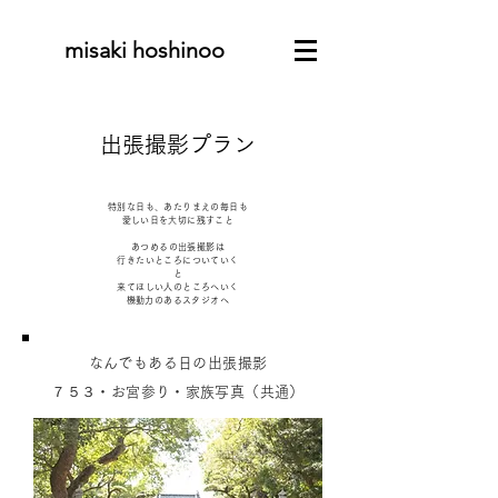
​misaki hoshinoo
出張撮影プラン
特別な日も、あたりまえの毎日も
​愛しい日を大切に残すこと
あつめるの出張撮影は
行きたいところについていく
と
来てほしい人のところへいく
​機動力のあるスタジオへ
なんでもある日の出張撮影
７５３・お宮参り・家族写真（共通）