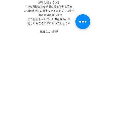
鮮明に残っている
生後3週間までの期間に撮る特別な写真
この時期だけの貴重なタイミングでの姿を
丁寧に大切に残します
また出産をがんばったお母さんへの
癒しにもなるのではないでしょうか
繊細なこの時期
写真に残すことの他にも
もう少しできることがあるような気がします
ははこと 三木先生と一緒に
ご自宅へ伺う撮影です
この時期からできる赤ちゃんへの
アプローチや
今後のための育児指導など
お父さんお母さんの心配事の解決の糸口を
たくさん伝えてくれます
あつめるのニューボーンフォトは
​そんなちょっと贅沢な内容になっています
撮影までの流れ
ご予約/お問い合わせ