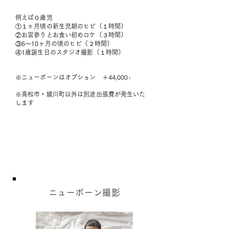
例えば０歳児
①１ヶ月頃の新生児期のヒビ（１時間）
②お宮参りとお食い初めロケ（３時間）
③6〜10ヶ月の頃のヒビ（２時間）
④1歳誕生日のスタジオ撮影（１時間）
※ニューボーンはオプション ＋44,000-
​※高松市・綾川町以外は別途出張費が発生いた
します
ニューボーン撮影