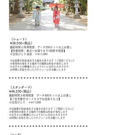
〈ショート
〉
​¥38,500-(税込）
撮影時間１時間程度 データ200カット以上お渡し
【所要時間：集合〜お帰りまで1時間半程度】
※主役ひとり追加 ＋¥11,000​
※出張費が別途発生する場合があります（ご相談ください）
※使用料の発生する場所での撮影は料金が発生します
※お子さんの機嫌などにより大いに左右されますので
お時間に余裕を持ったスケジュールをお願いします
〈スタンダード
〉
​¥46,200-(税込）
撮影時間３
時間程度 データ400カット以上お渡し
【ご自宅着付け〜７５３やお宮参りなど】
※主役ひとり ＋¥11,000​
※出張費が別途発生する場合があります（ご相談ください）
※使用料の発生する場所での撮影は料金が発生します
※お子さんの機嫌などにより大いに左右されますので
お時間に余裕を持ったスケジュールをお願いします
〈ロング
〉