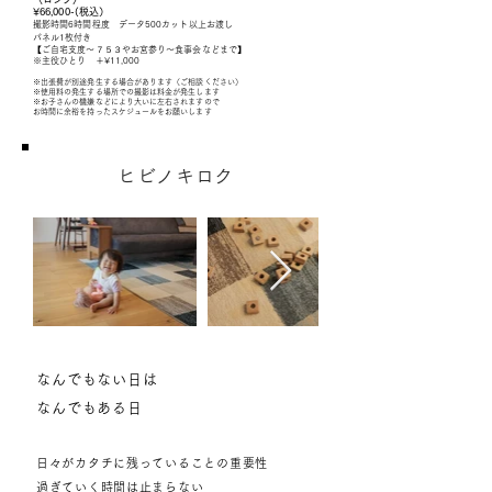
​¥66,000-(税込）
撮影時間6
時間程度 データ500カット以上お渡し
​パネル1枚付き
【ご自宅支度〜７５３やお宮参り〜食事会などまで】
※主役ひとり ＋¥11,000​
※出張費が別途発生する場合があります（ご相談ください）
※使用料の発生する場所での撮影は料金が発生します
※お子さんの機嫌などにより大いに左右されますので
お時間に余裕を持ったスケジュールをお願いします
ヒビノキロク
なんでもない日は
なんでもある日
日々がカタチに残っていることの重要性
過ぎていく時間は止まらない